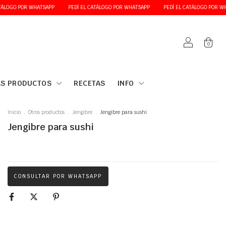
 POR WHATSAPP
PEDÍ EL CATÁLOGO POR WHATSAPP
PEDÍ EL CATÁLOGO POR WHATSAPP
0
S PRODUCTOS
RECETAS
INFO
Inicio
.
Otros productos
.
Jengibre
.
Jengibre para sushi
Jengibre para sushi
CONSULTAR POR WHATSAPP