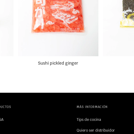
Sushi pickled ginger
DUCTOS
MÁS INFORMACIÓN
GA
Tips de cocina
O
Quiero ser distribuidor