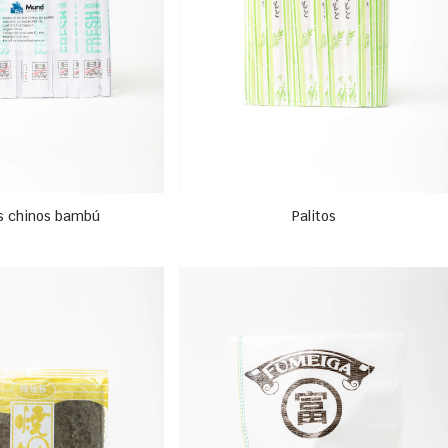
os chinos bambú
Palitos