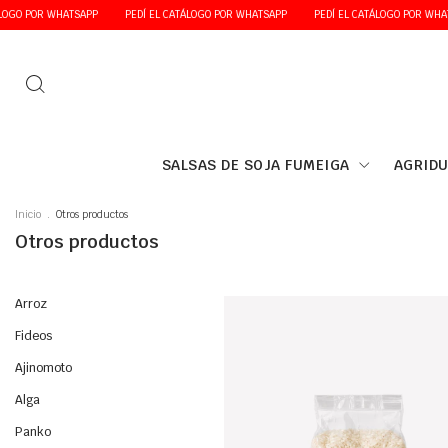
HATSAPP
PEDÍ EL CATÁLOGO POR WHATSAPP
PEDÍ EL CATÁLOGO POR WHATSAPP
P
SALSAS DE SOJA FUMEIGA
AGRIDU
Inicio
.
Otros productos
Otros productos
Arroz
Fideos
Ajinomoto
Alga
Panko