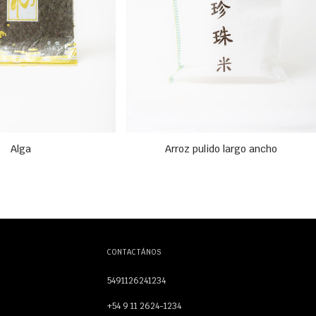
Alga
Arroz pulido largo ancho
CONTACTÁNOS
5491126241234
+54 9 11 2624-1234